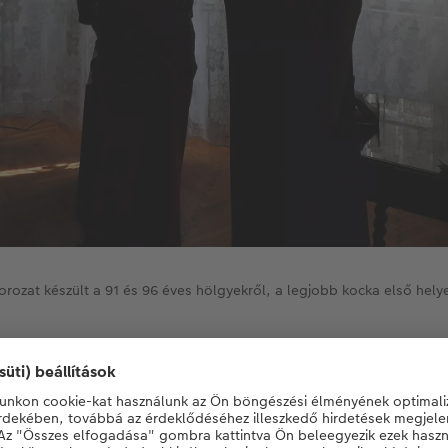
orozat készült a 91 és 96 éves hölgyekről, a legjobb kocka első helye
olgozó, Liza és Irmi látható a képen, akiket 70 éves barátság 
k fodrász, akiket külön-külön is nagyon szeretek, pláne, ha