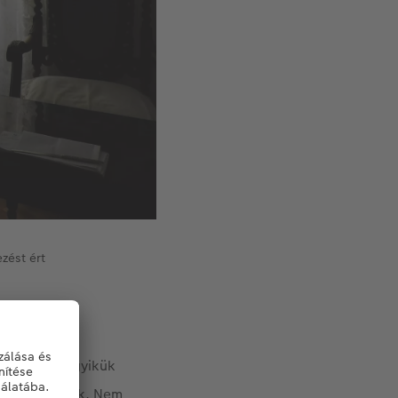
zést ért
köt össze. Egyikük
 együtt vannak. Nem