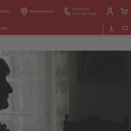
Információ
övetés
Terminálkereső
06-1-451-1088
ázat