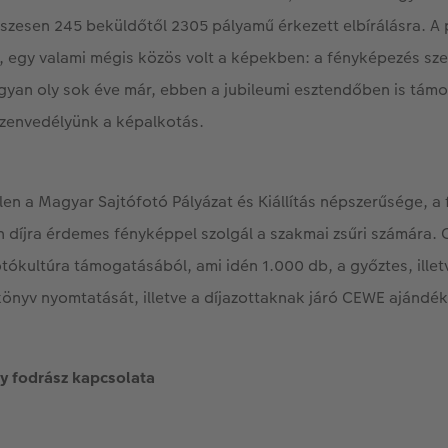
szesen 245 beküldőtől 2305 pályamű érkezett elbírálásra. A
l, egy valami mégis közös volt a képekben: a fényképezés sz
yan oly sok éve már, ebben a jubileumi esztendőben is tám
szenvedélyünk a képalkotás.
len a Magyar Sajtófotó Pályázat és Kiállítás népszerűsége, 
n díjra érdemes fényképpel szolgál a szakmai zsűri számára.
fotókultúra támogatásából, ami idén 1.000 db, a győztes, ille
könyv nyomtatását, illetve a díjazottaknak járó CEWE ajándéku
gy fodrász kapcsolata