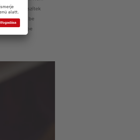
öntöttem, készítek
anatban adta be
 jutott eszébe