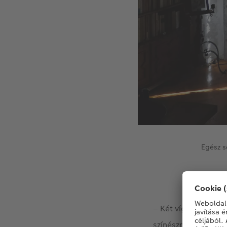
Egész s
– Két vígszínházi d
színésznő, a másiku