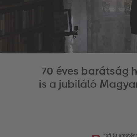
70 éves barátság h
is a jubiláló Magya
rofi és amatőr