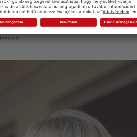
ogy ne beszélgessenek egymással, az egyik alkalommal úgy d
atot – mesélte kérdésünkre Hullan Zsuzsa, aki az utolsó pill
. Ugyan minden évben látogatta a kiállítást, mindeddig sosem
kotásait.