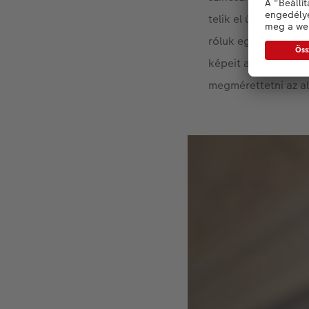
telik el úgy nap, h
róluk egy fotósoroz
képeit a pályázatra
megmérettetni az al