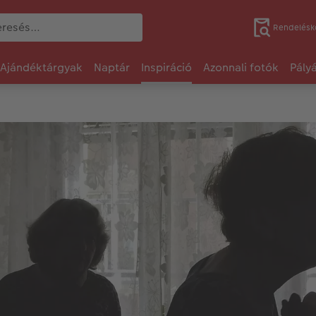
Rendelésk
Ajándéktárgyak
Naptár
Inspiráció
Azonnali fotók
Pály