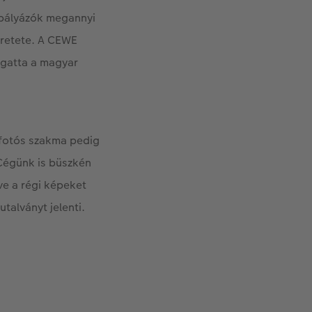
 pályázók megannyi
eretete. A CEWE
ogatta a magyar
a fotós szakma pedig
 Cégünk is büszkén
tve a régi képeket
talványt jelenti.