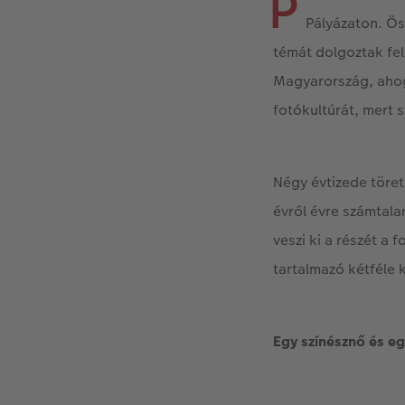
P
Pályázaton. Ös
témát dolgoztak fe
Magyarország, ahog
fotókultúrát, mert 
Négy évtizede töret
évről évre számtala
veszi ki a részét a 
tartalmazó kétféle 
Egy színésznő és e