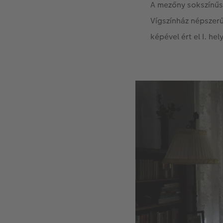
A mezőny sokszínűsé
Vígszínház népszerű
képével ért el I. h