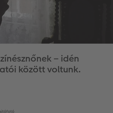
színésznőnek – idén
atói között voltunk.
ajtófotó