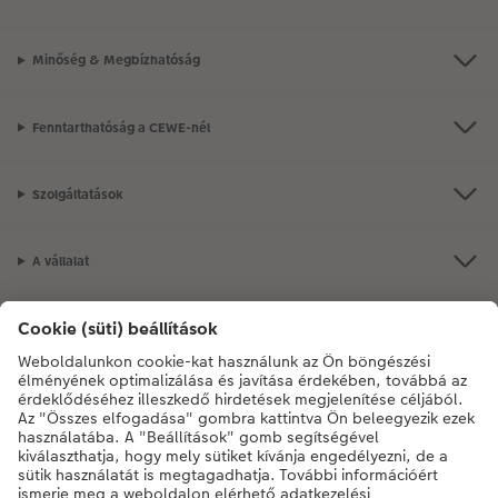
Minőség & Megbízhatóság
Fenntarthatóság a CEWE-nél
Szolgáltatások
A vállalat
Termékkínálat
CEWE Fotóvilág