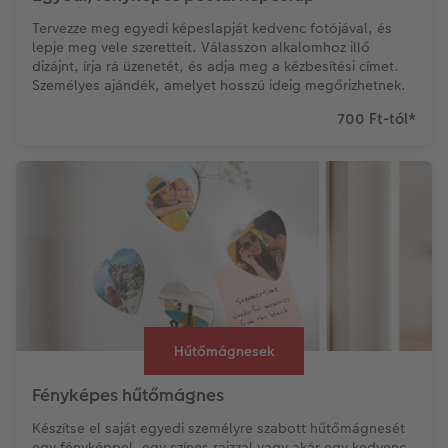
Tervezze meg egyedi képeslapját kedvenc fotójával, és
lepje meg vele szeretteit. Válasszon alkalomhoz illő
dizájnt, írja rá üzenetét, és adja meg a kézbesítési címet.
Személyes ajándék, amelyet hosszú ideig megőrizhetnek.
700 Ft-tól
*
Hűtőmágnesek
Fényképes hűtőmágnes
Készítse el saját egyedi személyre szabott hűtőmágnesét
egy fényképpel, egy színes rajzzal vagy akár egy kedvenc