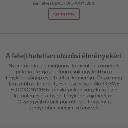
személyes CEWE FOTÓKÖNYVBEN.
k
Vásárlói mintakönyvek
Matt Prints
Direkt nyomtatású alufotó
Üdvözlőkártyák
Kiegészítők
CEWE PHOTO AWARD FOTÓPÁLYÁZAT
Szerkesztés
Így működik
Képméretek
Galériafotó
Kiskedvencek világa
CEWE myPhotos
Fotózási tippek és trükkök
Kids CEWE FOTÓKÖNYV
Prémium poszter
Habkarton
Iskolaszer és irodaszer
Hogyan készíts jobb képeket a telefonodd
oftver
Art Collection CEWE FOTÓKÖNYV
Art Prints
Esküvői köszöntő tábla
Fényképes ajándékdobozok
Híreink
A felejthetetlen utazási élményekért
zösség
Nyaralás alatt a megannyi látnivaló és örömteli
Kiegészítők
Fotókidolgozás normál
Poszterléc
Textíliák
CEWE sztorik
pillanat forgatagában csak úgy kattog a
fényképezőgép és a telefon kamerája. Őrizze meg
CEWE myPhotos
Fényképtároló dobozok
Hexxas
Art Prints
Egyedi ajándékötletek
legszebb pillanatait, és nézze vissza őket CEWE
FOTÓKÖNYVBEN, fényképeken vagy készítsen
Fotócsomagok
Fafotó
Fényképes naptárak
Ajándékötletek szeretteinek
különleges és egyedi fényképes ajándékot.
Összegyűjtöttünk pár ötletet, hogy még
könnyebben menjen a tervezés.
Fotómatrica
Többrészes fali dekoráció
CEWE FOTÓKÖNYV Kids
Utazás
Azonnali fotókidolgozás
Fotókollázsok
CEWE myPhotos
Esküvő