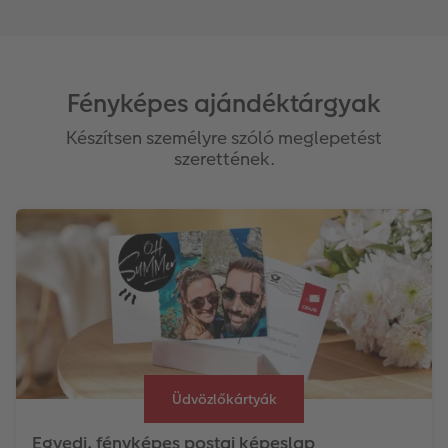
Fényképes ajándéktárgyak
Készítsen személyre szóló meglepetést
szerettének.
Üdvözlőkártyák
Egyedi, fényképes postai képeslap