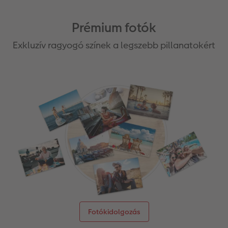
Matrica nyomtatás azonnal
Fotószalag
CEWE myPhotos
Prémium fotók
Kiegészítők
XXL Retró fotó
Exkluzív ragyogó színek a legszebb pillanatokért
CEWE myPhotos
Kiegészítők
CEWE myPhotos
Fotókidolgozás