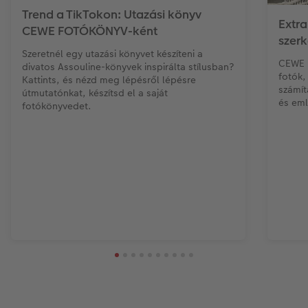
Trend a TikTokon: Utazási könyv
Extr
CEWE FOTÓKÖNYV-ként
szer
Szeretnél egy utazási könyvet készíteni a
CEWE 
divatos Assouline-könyvek inspirálta stílusban?
fotók,
Kattints, és nézd meg lépésről lépésre
számít
útmutatónkat, készítsd el a saját
és eml
fotókönyvedet.