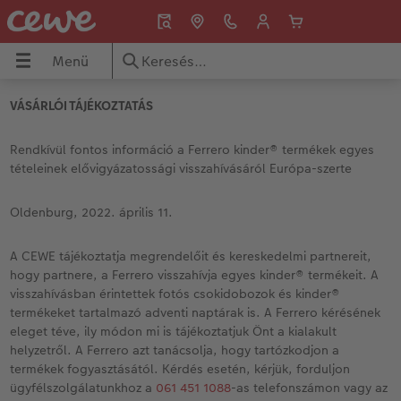
Menü
Menü
CEWE FOTÓKÖNYV
Fényképek
Fali dekorációk
Ajándéktárgyak
Naptár
Inspiráció
VÁSÁRLÓI TÁJÉKOZTATÁS
ÖNYV
Áttekintés
Áttekintés
Áttekintés
Áttekintés
Áttekintés
Áttekintés
Rendkívül fontos információ a Ferrero kinder® termékek egyes
tételeinek elővigyázatossági visszahívásáról Európa-szerte
ók
Formátumok
Prémium fényképelőhívás
Vászonkép
Játékok & Puzzle
Falinaptár
Értéket teremtünk – Közösség, kultúra, tá
Oldenburg, 2022. április 11.
Fotókönyv témák
Üdvözlőkártyák
Prémium poszter
Bögrék
Asztali naptár
CEWE ötletek
A CEWE tájékoztatja megrendelőit és kereskedelmi partnereit,
hogy partnere, a Ferrero visszahívja egyes kinder® termékeit. A
ak
Készítési tippek és ötletek
Fotó keretben
Prémium poszter keretben
Telefontokok
Névnapos naptár
Tippek CEWE FOTÓKÖNYV-höz
visszahívásban érintettek fotós csokidobozok és kinder®
termékeket tartalmazó adventi naptárak is. A Ferrero kérésének
Évkönyvszerkesztés lépésről lépésre
Nagyméretű fotók fotópapíron
Térkép poszter
Hűtőmágnesek
Zsebnaptár
CEWE szerkesztési tippek
eleget téve, ily módon mi is tájékoztatjuk Önt a kialakult
helyzetről. A Ferrero azt tanácsolja, hogy tartózkodjon a
Könyvsablonok
Little Prints
Direkt nyomtatású akrilüveg fotó
Dekorációk
Határidőnaptár
CEWE videós podcast
termékek fogyasztásától. Kérdés esetén, kérjük, forduljon
ügyfélszolgálatunkhoz a
061 451 1088
-as telefonszámon vagy az