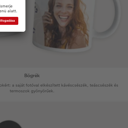
Bögrék
kért: a saját fotóval elkészített kávéscsészék, teáscsészék és
termoszok gyönyörűek.