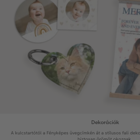
Dekorációk
A kulcstartótól a Fényképes üvegcímkén át a stílusos fali dek
biztosan örömöt okoznak.