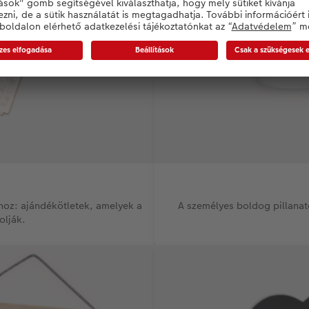
khoz: ajándékötletek, amelyek a
A személyes boldog pillanato
olják.