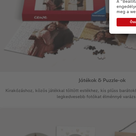
Játékok & Puzzle-ok
Kirakózáshoz, közös játékkal töltött estékhez, kis plüss baráto
legkedvesebb fotókat élménnyé varázs