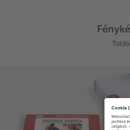
Fényké
Talál