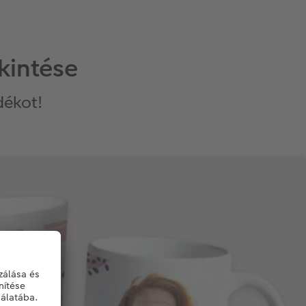
kintése
dékot!