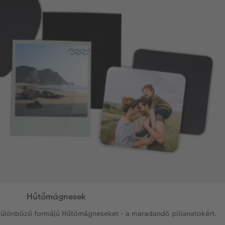
Hűtőmágnesek
különböző formájú Hűtőmágneseket - a maradandó pillanatokért.