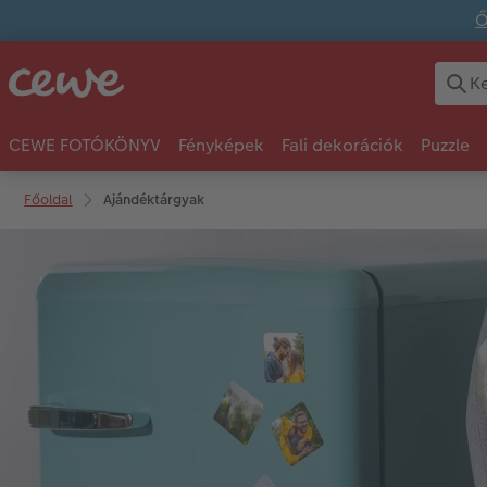
Ő
CEWE FOTÓKÖNYV
Fényképek
Fali dekorációk
Puzzle
Főoldal
Ajándéktárgyak