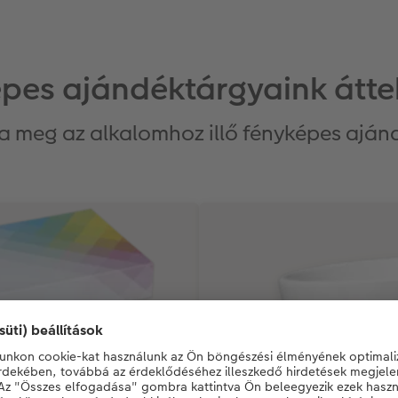
pes ajándéktárgyaink átte
ja meg az alkalomhoz illő fényképes aján