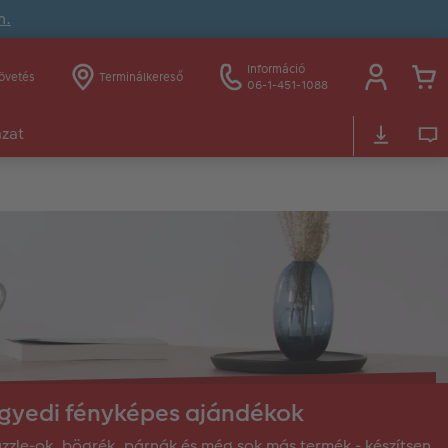
n.
Információ
övetés
Terminálkereső
06-1-451-1088
ázat
gyedi fényképes ajándékok
zzle-ok, bögrék, párnák és még sok más termék - készítsen