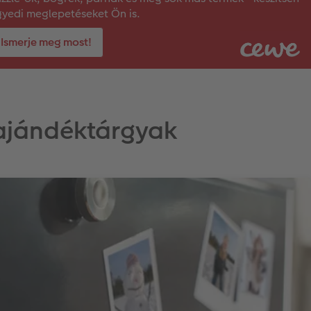
yedi meglepetéseket Ön is.
Ismerje meg most!
 ajándéktárgyak