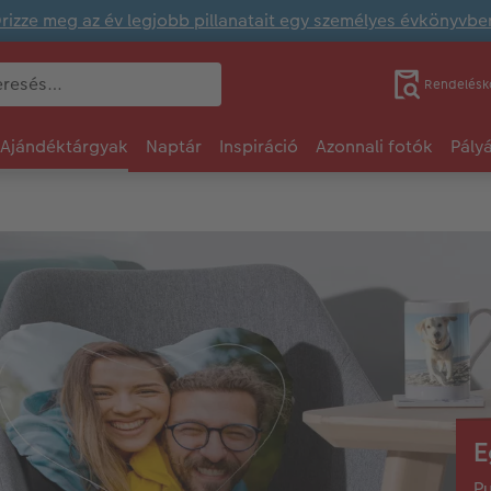
rizze meg az év legjobb pillanatait egy személyes évkönyvbe
Rendelésk
Ajándéktárgyak
Naptár
Inspiráció
Azonnali fotók
Pály
E
Pu