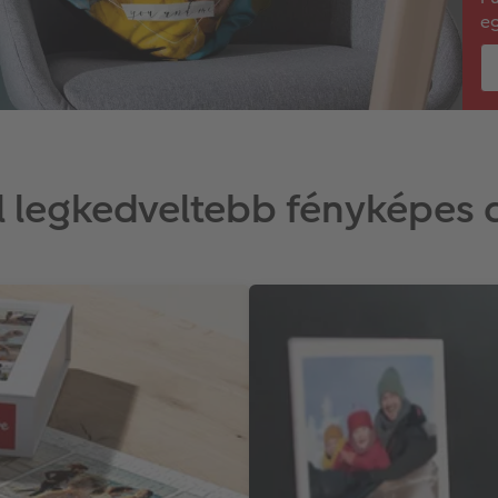
eg
al legkedveltebb fényképes