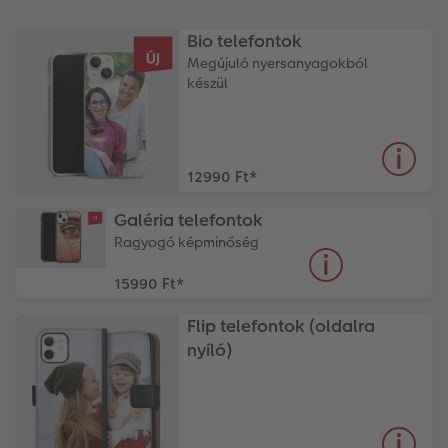
Bio telefontok
Megújuló nyersanyagokból
készül
12990 Ft
*
Galéria telefontok
Ragyogó képminőség
15990 Ft
*
Flip telefontok (oldalra
nyíló)