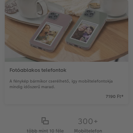
Fotóablakos telefontok
A fénykép bármikor cserélhető, így mobiltelefontokja
mindig időszerű marad.
7190 Ft
*
300+
több mint 10 féle
Mobiltelefon