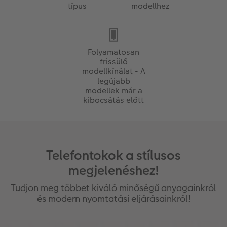
típus
modellhez
Folyamatosan
frissülő
modellkínálat - A
legújabb
modellek már a
kibocsátás előtt
Telefontokok a stílusos
megjelenéshez!
Tudjon meg többet kiváló minőségű anyagainkról
és modern nyomtatási eljárásainkról!