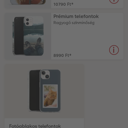
10790 Ft
*
Prémium telefontok
Ragyogó színminőség
8990 Ft
*
Fotóablakos telefontok