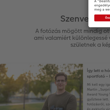
Szenvedély a
A fotózás mögött mindig ott
ami valamiért különlegessé 
születnek a kép
Így lett a h
sportfotó – 
Mi kell egy i
Martin „Surpr
Award Young T
győztese lett.
fotózásról, sz
és exkluzív vi