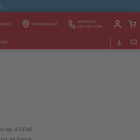
n.
Információ
övetés
Terminálkereső
06-1-451-1088
ázat
tsz így. A CEWE
od, mi fontos