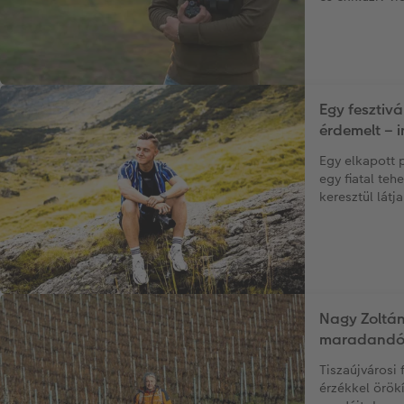
Egy fesztivá
érdemelt – 
Egy elkapott p
egy fiatal te
keresztül látja
Nagy Zoltán
maradandó 
Tiszaújvárosi 
érzékkel örök