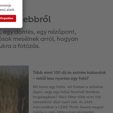
k közelebbről
t, egy döntés, egy nézőpont,
tósok mesélnek arról, hogyan
mukra a fotózás.
Több mint 100 díj és extrém kalandok
– mitől lesz nyertes egy fotó?
Mit keres egy fotós -40 fokban a szibériai
jégen, vagy egy indiai fesztivál festékes
forgatagában? Rácz Péter több mint 100
nemzetközi díjat nyert már, és 2025
márciusában a CEWE Photo Award magyar
zsűrije is neki ítélte a havi elismerést.