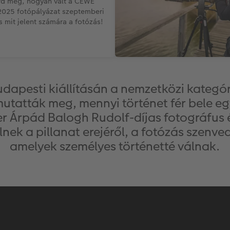
rd meg, hogyan vált a CEWE
025 fotópályázat szeptemberi
 mit jelent számára a fotózás!
apesti kiállításán a nemzetközi kategór
utatták meg, mennyi történet fér bele eg
ler Árpád Balogh Rudolf-díjas fotográfus 
k a pillanat erejéről, a fotózás szenved
amelyek személyes történetté válnak.