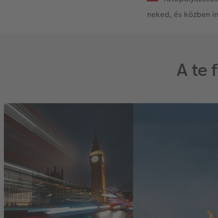
neked, és közben in
A te 