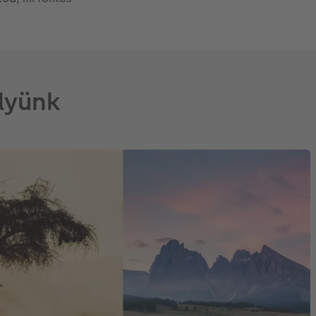
élyünk