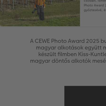
csodáit. Isme
Photo Award 2
győztesévé, és
A CEWE Photo Award 2025 bud
magyar alkotások együtt m
készült filmben Kiss-Kunt
magyar döntős alkotók mesélne