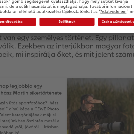
 fotózás iránt – története
 van egy személyes történet. Egy pillana
válik. Ezekben az interjúkban magyar fo
eik, mi inspirálja őket, és mit jelent szá
ónap legjobbja egy
Ihász Martin sikertörténete
gazán ütős sportfotóhoz? Ihász
ise!” című képe a CEWE Photo
alent kategóriájának májusi
 Interjúnkban őszintén mesél a
envedélyről, jövőről – írásban
deóban is!