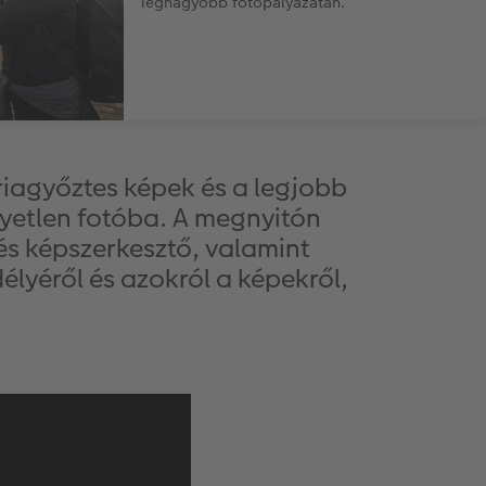
legnagyobb fotópályázatán.
iagyőztes képek és a legjobb
yetlen fotóba. A megnyitón
és képszerkesztő, valamint
élyéről és azokról a képekről,