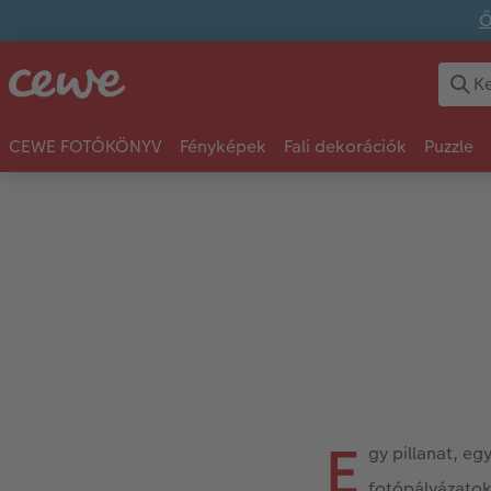
Ő
CEWE FOTÓKÖNYV
Fényképek
Fali dekorációk
Puzzle
E
gy pillanat, eg
fotópályázatok