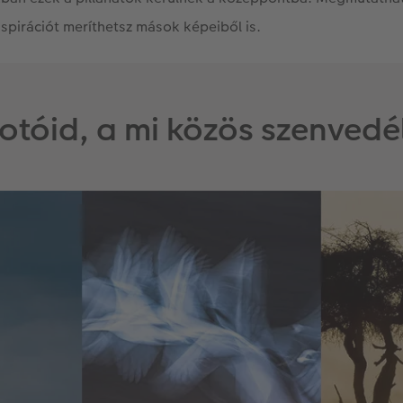
spirációt meríthetsz mások képeiből is.
fotóid, a mi közös szenved