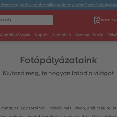
rizze meg az év legjobb pillanatait egy személyes évkönyvbe
Rendelésk
Ajándéktárgyak
Naptár
Inspiráció
Azonnali fotók
Pály
Fotópályázataink
Mutasd meg, te hogyan látod a világot
y hangulat, egy történet – mindig más. Olyan, amit csak te lá
ban ezek a pillanatok kerülnek a középpontba. Megmutathat