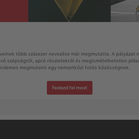
inek több százezer nevezése már megmutatta. A pályázat most
 szépségről, apró részletekről és megismételhetetlen pillan
yet érdemes megmutatni egy nemzetközi fotós közösségnek.
Fedezd fel most