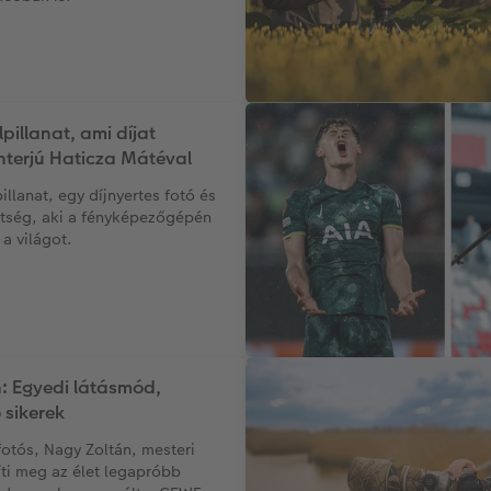
lpillanat, ami díjat
interjú Haticza Mátéval
illanat, egy díjnyertes fotó és
hetség, aki a fényképezőgépén
 a világot.
: Egyedi látásmód,
sikerek
fotós, Nagy Zoltán, mesteri
íti meg az élet legapróbb