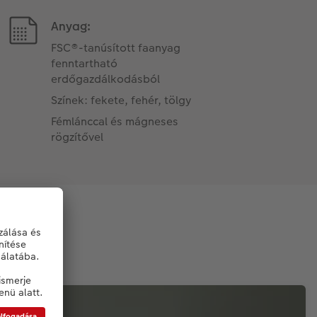
Anyag:
FSC®-tanúsított faanyag
fenntartható
erdőgazdálkodásból
Színek: fekete, fehér, tölgy
Fémlánccal és mágneses
rögzítővel
ra