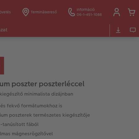
Információ
övetés
Terminálkereső
06-1-451-1088
ázat
um poszter poszterléccel
 kiegészítő minimalista dizájnban
- és fekvő formátumokhoz is
ium poszterek természetes kiegészítője
-tanúsított fából
lmas mágnesrögzítővel