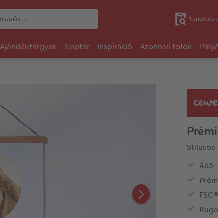
Rendelésk
Ajándéktárgyak
Naptár
Inspiráció
Azonnali fotók
Pály
Prémi
Stílusos
Álló
Prém
FSC®
Ruga