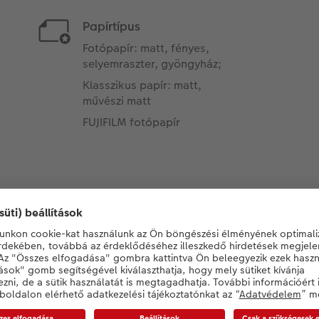
Papírtípus
Fotópapír: matt, fényes,
selyemraszter, gyöngyház;
Klasszikus papír: matt,
művészi matt
FUJIFILM fotópapír
rendi dizájn posztere számá