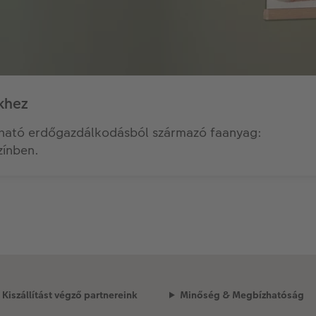
khez
rtható erdőgazdálkodásból származó faanyag:
zínben.
Kiszállítást végző partnereink
Minőség & Megbízhatóság