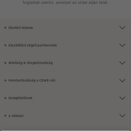
foglaltak szerint, amelyet az oldal alján talál.
Fizetési módok
Kiszállítást végző partnereink
Minőség & Megbízhatóság
Fenntarthatóság a CEWE-nél
Szolgáltatások
A vállalat