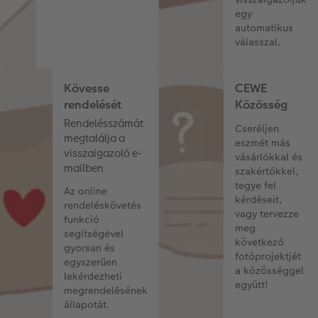
egy
Matrica nyomtatás azonnal
Fotószalag
CEWE myPhotos
automatikus
válasszal.
Kiegészítők
XXL Retró fotó
CEWE myPhotos
Kiegészítők
Kövesse
CEWE
rendelését
Közösség
CEWE myPhotos
Rendelésszámát
Cseréljen
megtalálja a
eszmét más
visszaigazoló e-
vásárlókkal és
mailben
szakértőkkel,
tegye fel
Az online
kérdéseit,
rendeléskövetés
vagy tervezze
funkció
meg
segítségével
következő
gyorsan és
fotóprojektjét
egyszerűen
a közösséggel
lekérdezheti
együtt!
megrendelésének
állapotát.