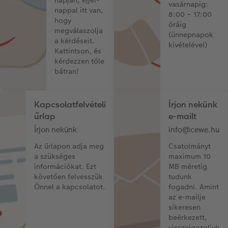
vasárnapig:
nappal itt van,
8:00 – 17:00
k
Vásárlói mintakönyvek
Matt Prints
Direkt nyomtatású alufotó
Üdvözlőkártyák
Kiegészítők
CEWE PHOTO AWARD FOTÓPÁLYÁZAT
hogy
óráig
megválaszolja
(ünnepnapok
a kérdéseit.
Így működik
Képméretek
Galériafotó
Kiskedvencek világa
CEWE myPhotos
Fotózási tippek és trükkök
kivételével)
Kattintson, és
kérdezzen tőle
Kids CEWE FOTÓKÖNYV
Prémium poszter
Habkarton
Iskolaszer és irodaszer
Hogyan készíts jobb képeket a telefonodd
bátran!
oftver
Art Collection CEWE FOTÓKÖNYV
Art Prints
Esküvői köszöntő tábla
Fényképes ajándékdobozok
Híreink
zösség
Kapcsolatfelvételi
Írjon nekünk
űrlap
e-mailt
Kiegészítők
Fotókidolgozás normál
Poszterléc
Textíliák
CEWE sztorik
Írjon nekünk
info@cewe.hu
CEWE myPhotos
Fényképtároló dobozok
Hexxas
Art Prints
Egyedi ajándékötletek
Az űrlapon adja meg
Csatolmányt
a szükséges
maximum 10
információkat. Ezt
MB méretig
Fotócsomagok
Fafotó
Fényképes naptárak
Ajándékötletek szeretteinek
követően felvesszük
tudunk
Önnel a kapcsolatot.
fogadni. Amint
Fotómatrica
Többrészes fali dekoráció
CEWE FOTÓKÖNYV Kids
Utazás
az e-mailje
sikeresen
Azonnali fotókidolgozás
Fotókollázsok
CEWE myPhotos
Esküvő
beérkezett,
visszaigazoljuk