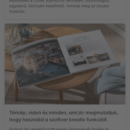
különösen a CEWE myPhotos felhőben: biztonságos,
egyszerű, könnyen kezelhető. Ismerje meg az összes
funkciót.
Térkép, videó és minden, ami jó: megmutatjuk,
hogy használd a szoftver kreatív funkcióit
Fedezd fel rendelőszoftverünk újdonságait Annika és