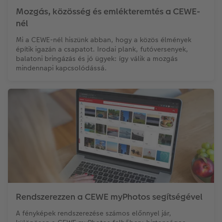
Mozgás, közösség és emlékteremtés a CEWE-
Kiegészítők
XXL Retró fotó
nél
Mi a CEWE-nél hiszünk abban, hogy a közös élmények
CEWE myPhotos
Kiegészítők
építik igazán a csapatot. Irodai plank, futóversenyek,
balatoni bringázás és jó ügyek: így válik a mozgás
CEWE myPhotos
mindennapi kapcsolódássá.
Rendszerezzen a CEWE myPhotos segítségével
A fényképek rendszerezése számos előnnyel jár,