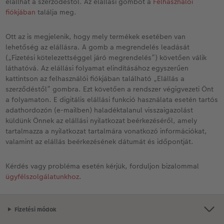
elállhat a szerződéstől. Az elállási gombot a
Felhasználói
k
Vásárlói mintakönyvek
Matt Prints
Direkt nyomtatású alufotó
Üdvözlőkártyák
Kiegészítők
CEWE PHOTO AWARD FOTÓPÁLYÁZAT
fiókjában
találja meg.
Így működik
Képméretek
Galériafotó
Kiskedvencek világa
CEWE myPhotos
Fotózási tippek és trükkök
Ott az is megjelenik, hogy mely termékek esetében van
lehetőség az elállásra. A gomb a megrendelés leadását
Kids CEWE FOTÓKÖNYV
Prémium poszter
Habkarton
Iskolaszer és irodaszer
Hogyan készíts jobb képeket a telefonodd
(„Fizetési kötelezettséggel járó megrendelés”) követően válik
oftver
láthatóvá. Az elállási folyamat elindításához egyszerűen
Art Collection CEWE FOTÓKÖNYV
Art Prints
Esküvői köszöntő tábla
Fényképes ajándékdobozok
Híreink
kattintson az felhasználói fiókjában található „Elállás a
zösség
szerződéstől” gombra. Ezt követően a rendszer végigvezeti Önt
Kiegészítők
Fotókidolgozás normál
Poszterléc
Textíliák
CEWE sztorik
a folyamaton. E digitális elállási funkció használata esetén tartós
adathordozón (e-mailben) haladéktalanul visszaigazolást
küldünk Önnek az elállási nyilatkozat beérkezéséről, amely
CEWE myPhotos
Fényképtároló dobozok
Hexxas
Art Prints
Egyedi ajándékötletek
tartalmazza a nyilatkozat tartalmára vonatkozó információkat,
valamint az elállás beérkezésének dátumát és időpontját.
Fotócsomagok
Fafotó
Fényképes naptárak
Ajándékötletek szeretteinek
Kérdés vagy probléma esetén kérjük, forduljon bizalommal
Fotómatrica
Többrészes fali dekoráció
CEWE FOTÓKÖNYV Kids
Utazás
ügyfélszolgálatunkhoz
.
Azonnali fotókidolgozás
Fotókollázsok
CEWE myPhotos
Esküvő
Fizetési módok
Matrica nyomtatás azonnal
Fotószalag
CEWE myPhotos