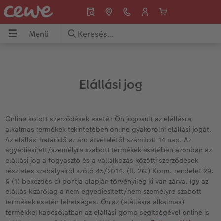
Menü
Menü
CEWE FOTÓKÖNYV
Fényképek
Fali dekorációk
Ajándéktárgyak
Naptár
Inspiráció
ÖNYV
Elállási jog
Áttekintés
Áttekintés
Áttekintés
Áttekintés
Áttekintés
Áttekintés
ók
Formátumok
Prémium fényképelőhívás
Vászonkép
Játékok & Puzzle
Falinaptár
Értéket teremtünk – Közösség, kultúra, tá
Online kötött szerződések esetén Ön jogosult az elállásra
alkalmas termékek tekintetében online gyakorolni elállási jogát.
Fotókönyv témák
Üdvözlőkártyák
Prémium poszter
Bögrék
Asztali naptár
CEWE ötletek
Az elállási határidő az áru átvételétől számított 14 nap. Az
egyediesített/személyre szabott termékek esetében azonban az
ak
Készítési tippek és ötletek
Fotó keretben
Prémium poszter keretben
Telefontokok
Névnapos naptár
Tippek CEWE FOTÓKÖNYV-höz
elállási jog a fogyasztó és a vállalkozás közötti szerződések
részletes szabályairól szóló 45/2014. (II. 26.) Korm. rendelet 29.
Évkönyvszerkesztés lépésről lépésre
Nagyméretű fotók fotópapíron
Térkép poszter
Hűtőmágnesek
Zsebnaptár
CEWE szerkesztési tippek
§ (1) bekezdés c) pontja alapján törvényileg ki van zárva, így az
elállás kizárólag a nem egyediesített/nem személyre szabott
Könyvsablonok
Little Prints
Direkt nyomtatású akrilüveg fotó
Dekorációk
Határidőnaptár
CEWE videós podcast
termékek esetén lehetséges. Ön az (elállásra alkalmas)
termékkel kapcsolatban az elállási gomb segítségével online is