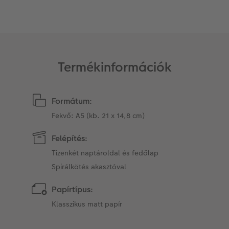
Matrica nyomtatás azonnal
Fotószalag
CEWE myPhotos
Kiegészítők
XXL Retró fotó
CEWE myPhotos
Kiegészítők
Termékinformációk
CEWE myPhotos
Formátum:
Fekvő: A5 (kb. 21 x 14,8 cm)
Felépítés:
Tizenkét naptároldal és fedőlap
Spirálkötés akasztóval
Papírtípus:
Klasszikus matt papír