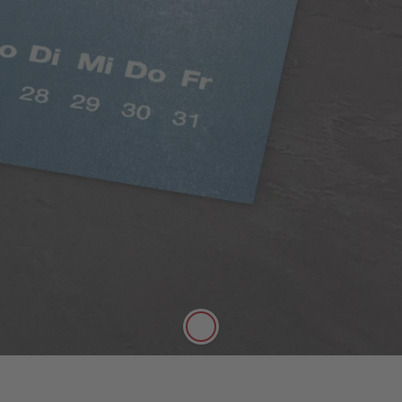
Klasszikus matt papír
Telt színek, selyemmatt hatás
A minőségi, 250 g/m² vastagságú, klasszikus matt
papír selyemmatt felülete tökéletesen alkalmas
arra, hogy tollal jegyzetelni lehessen rá.
További információ