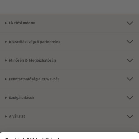
Fizetési módok
Kiszállítást végző partnereink
Minőség & Megbízhatóság
Fenntarthatóság a CEWE-nél
Szolgáltatások
A vállalat
Termékkínálat