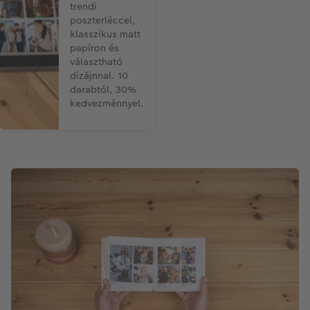
trendi
poszterléccel,
klasszikus matt
papíron és
választható
dizájnnal. 10
darabtól, 30%
kedvezménnyel.