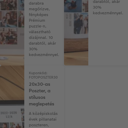
darabtól, akár
darabra
30%
megőrizve,
Kiegészítők
XXL Retró fotó
kedvezménnyel.
fényképes
Prémium
CEWE myPhotos
Kiegészítők
puzzle-n,
választható
dizájnnal. 10
CEWE myPhotos
darabtól, akár
30%
kedvezménnyel.
Kuponkód:
FOTOPOSZTER30
20x30-as
Poszter, a
stílusos
meglepetés
A középiskolás
évek pillanatai
poszteren,