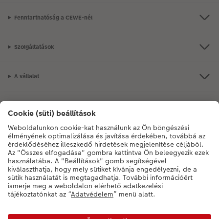
Fenntarthatóság a CEWE-nél
Szolgáltatások
A vállalat
Termékkínálat
CEWE Fotóvilág
Szolgáltatásainkkal vagy megrendelésével kapcsolatos kérdések esetén