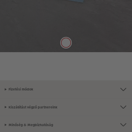
Klasszikus matt papír
Telt színek, selyemmatt hatás
A minőségi, 250 g/m² vastagságú, klasszikus matt
papír selyemmatt felülete tökéletesen alkalmas
arra, hogy tollal jegyzetelni lehessen rá.
Fizetési módok
Kiszállítást végző partnereink
Minőség & Megbízhatóság