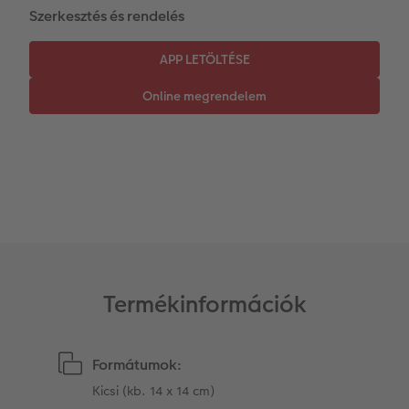
Szerkesztés és rendelés
Azonnali fotókidolgozás
Fotókollázsok
CEWE myPhotos
Esküvő
Matrica nyomtatás azonnal
Fotószalag
CEWE myPhotos
Kiegészítők
XXL Retró fotó
CEWE myPhotos
Kiegészítők
CEWE myPhotos
Termékinformációk
Formátumok:
Kicsi (kb. 14 x 14 cm)