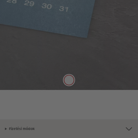
Klasszikus matt papír
Telt színek, selyemmatt hatás
A minőségi, 250 g/m² vastagságú, klasszikus matt
papír selyemmatt felülete tökéletesen alkalmas
arra, hogy tollal jegyzetelni lehessen rá.
Fizetési módok