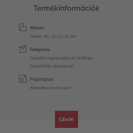
Termékinformációk
Matrica nyomtatás azonnal
Fotószalag
CEWE myPhotos
Kiegészítők
XXL Retró fotó
Méret:
CEWE myPhotos
Kiegészítők
Fekvő: kb. 62,5 x 32 cm
Felépítés:
CEWE myPhotos
Tizenkét naptároldal és fedőlap
Spirálkötés akasztóval
Papírtípus:
Klasszikus matt papír