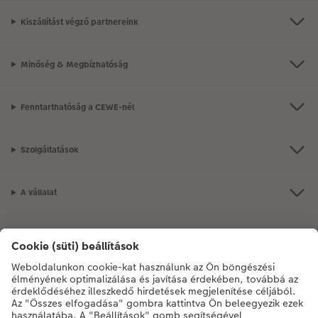
Kiszállítást végző partnereink
Minőség & Megbízhatóság
Fenntarthatóság a CEWE-nél
Szolgáltatások
A vállalat
Termékkínálat
CEWE Fotóvilág