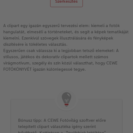
Szerkesztés
A clipart egy igazán egyszerű tervezési elem: kiemeli a fotók
hangulatát, elmeséli a történeteket, és segít a képek tematikáját
kiemelni. Ezenkívül szövegek illusztrálására és fényképek
díszítésére is tökéletes választás.
Egyszerűen csak válassza ki a legjobban tetsző elemeket: A
stílusos, játékos és dekoratív clipartok mellett számos
virágmotívum, szegély és szín közül választhat, hogy CEWE
FOTÓKÖNYVÉT igazán különlegessé tegye.
Bónusz tipp: A CEWE Fotóvilág szoftver előre
telepített clipart választéka igény szerint
bővíthető. Kattintson a „Továbbiak letöltése”