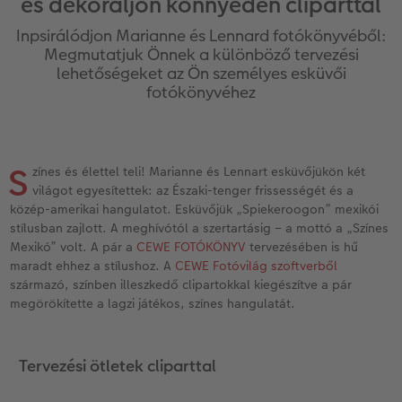
és dekoráljon könnyedén cliparttal
k
Vásárlói mintakönyvek
Matt Prints
Direkt nyomtatású alufotó
Üdvözlőkártyák
Kiegészítők
CEWE PHOTO AWARD FOTÓPÁLYÁZAT
Inpsirálódjon Marianne és Lennard fotókönyvéből:
Így működik
Képméretek
Galériafotó
Kiskedvencek világa
CEWE myPhotos
Fotózási tippek és trükkök
Megmutatjuk Önnek a különböző tervezési
lehetőségeket az Ön személyes esküvői
fotókönyvéhez
Kids CEWE FOTÓKÖNYV
Prémium poszter
Habkarton
Iskolaszer és irodaszer
Hogyan készíts jobb képeket a telefonodd
oftver
Art Collection CEWE FOTÓKÖNYV
Art Prints
Esküvői köszöntő tábla
Fényképes ajándékdobozok
Híreink
zösség
S
zínes és élettel teli! Marianne és Lennart esküvőjükön két
Kiegészítők
Fotókidolgozás normál
Poszterléc
Textíliák
CEWE sztorik
világot egyesítettek: az Északi-tenger frissességét és a
közép-amerikai hangulatot. Esküvőjük „Spiekeroogon” mexikói
CEWE myPhotos
Fényképtároló dobozok
Hexxas
Art Prints
Egyedi ajándékötletek
stílusban zajlott. A meghívótól a szertartásig – a mottó a „Színes
Mexikó” volt. A pár a
CEWE FOTÓKÖNYV
tervezésében is hű
Fotócsomagok
Fafotó
Fényképes naptárak
Ajándékötletek szeretteinek
maradt ehhez a stílushoz. A
CEWE Fotóvilág szoftverből
származó, színben illeszkedő clipartokkal kiegészítve a pár
megörökítette a lagzi játékos, színes hangulatát.
Fotómatrica
Többrészes fali dekoráció
CEWE FOTÓKÖNYV Kids
Utazás
Azonnali fotókidolgozás
Fotókollázsok
CEWE myPhotos
Esküvő
Tervezési ötletek cliparttal
Matrica nyomtatás azonnal
Fotószalag
CEWE myPhotos