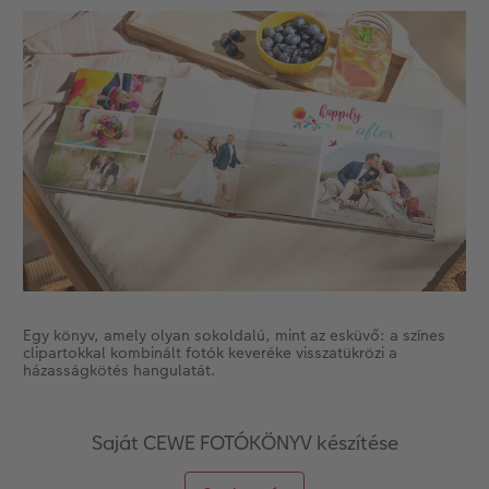
Kiegészítők
XXL Retró fotó
CEWE myPhotos
Kiegészítők
CEWE myPhotos
Egy könyv, amely olyan sokoldalú, mint az esküvő: a színes
clipartokkal kombinált fotók keveréke visszatükrözi a
házasságkötés hangulatát.
Saját CEWE FOTÓKÖNYV készítése