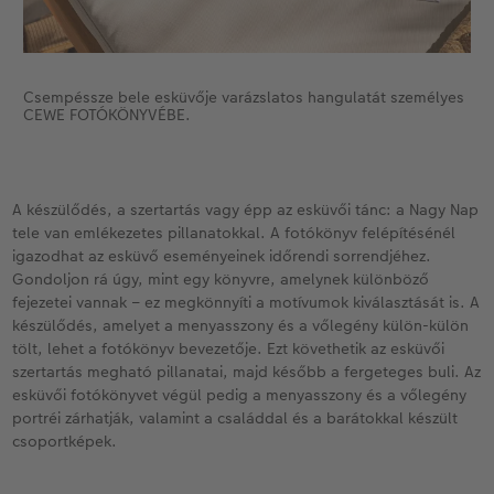
Csempéssze bele esküvője varázslatos hangulatát személyes
CEWE FOTÓKÖNYVÉBE.
A készülődés, a szertartás vagy épp az esküvői tánc: a Nagy Nap
tele van emlékezetes pillanatokkal. A fotókönyv felépítésénél
igazodhat az esküvő eseményeinek időrendi sorrendjéhez.
Gondoljon rá úgy, mint egy könyvre, amelynek különböző
fejezetei vannak – ez megkönnyíti a motívumok kiválasztását is. A
készülődés, amelyet a menyasszony és a vőlegény külön-külön
tölt, lehet a fotókönyv bevezetője. Ezt követhetik az esküvői
szertartás megható pillanatai, majd később a fergeteges buli. Az
esküvői fotókönyvet végül pedig a menyasszony és a vőlegény
portréi zárhatják, valamint a családdal és a barátokkal készült
csoportképek.