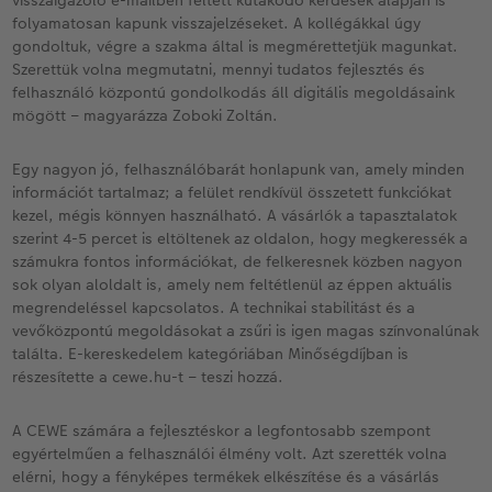
visszaigazoló e-mailben feltett kutakodó kérdések alapján is
folyamatosan kapunk visszajelzéseket. A kollégákkal úgy
Kiegészítők
XXL Retró fotó
gondoltuk, végre a szakma által is megmérettetjük magunkat.
Szerettük volna megmutatni, mennyi tudatos fejlesztés és
felhasználó központú gondolkodás áll digitális megoldásaink
CEWE myPhotos
Kiegészítők
mögött – magyarázza Zoboki Zoltán.
CEWE myPhotos
Egy nagyon jó, felhasználóbarát honlapunk van, amely minden
információt tartalmaz; a felület rendkívül összetett funkciókat
kezel, mégis könnyen használható. A vásárlók a tapasztalatok
szerint 4-5 percet is eltöltenek az oldalon, hogy megkeressék a
számukra fontos információkat, de felkeresnek közben nagyon
sok olyan aloldalt is, amely nem feltétlenül az éppen aktuális
megrendeléssel kapcsolatos. A technikai stabilitást és a
vevőközpontú megoldásokat a zsűri is igen magas színvonalúnak
találta. E-kereskedelem kategóriában Minőségdíjban is
részesítette a cewe.hu-t – teszi hozzá.
A CEWE számára a fejlesztéskor a legfontosabb szempont
egyértelműen a felhasználói élmény volt. Azt szerették volna
elérni, hogy a fényképes termékek elkészítése és a vásárlás