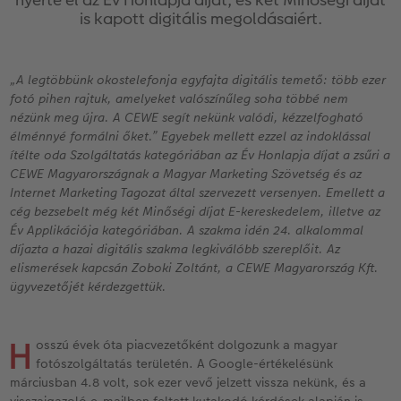
k
Vásárlói mintakönyvek
Matt Prints
Direkt nyomtatású alufotó
Üdvözlőkártyák
Kiegészítők
CEWE PHOTO AWARD FOTÓPÁLYÁZAT
is kapott digitális megoldásaiért.
Így működik
Képméretek
Galériafotó
Kiskedvencek világa
CEWE myPhotos
Fotózási tippek és trükkök
„A legtöbbünk okostelefonja egyfajta digitális temető: több ezer
Kids CEWE FOTÓKÖNYV
Prémium poszter
Habkarton
Iskolaszer és irodaszer
Hogyan készíts jobb képeket a telefonodd
fotó pihen rajtuk, amelyeket valószínűleg soha többé nem
oftver
nézünk meg újra. A CEWE segít nekünk valódi, kézzelfogható
Art Collection CEWE FOTÓKÖNYV
Art Prints
Esküvői köszöntő tábla
Fényképes ajándékdobozok
Híreink
élménnyé formálni őket.” Egyebek mellett ezzel az indoklással
zösség
ítélte oda Szolgáltatás kategóriában az Év Honlapja díjat a zsűri a
CEWE Magyarországnak a Magyar Marketing Szövetség és az
Kiegészítők
Fotókidolgozás normál
Poszterléc
Textíliák
CEWE sztorik
Internet Marketing Tagozat által szervezett versenyen. Emellett a
cég bezsebelt még két Minőségi díjat E-kereskedelem, illetve az
CEWE myPhotos
Fényképtároló dobozok
Hexxas
Art Prints
Egyedi ajándékötletek
Év Applikációja kategóriában. A szakma idén 24. alkalommal
díjazta a hazai digitális szakma legkiválóbb szereplőit. Az
Fotócsomagok
Fafotó
Fényképes naptárak
Ajándékötletek szeretteinek
elismerések kapcsán Zoboki Zoltánt, a CEWE Magyarország Kft.
ügyvezetőjét kérdezgettük.
Fotómatrica
Többrészes fali dekoráció
CEWE FOTÓKÖNYV Kids
Utazás
H
osszú évek óta piacvezetőként dolgozunk a magyar
Azonnali fotókidolgozás
Fotókollázsok
CEWE myPhotos
Esküvő
fotószolgáltatás területén. A Google-értékelésünk
márciusban 4.8 volt, sok ezer vevő jelzett vissza nekünk, és a
Matrica nyomtatás azonnal
Fotószalag
CEWE myPhotos