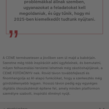
problémákkal állnak szemben,
ugyanazokat a feladatokat kell
megoldaniuk, és úgy tűnik, hogy mi
2025-ben kiemelkedőt tudtunk nyújtani.
A CEWE természetesen a jövőben sem ül majd a babérjain.
Szeretne még több inspirációt adni ügyfeleinek, és bemutatni,
milyen felhasználási területei lehetnek még zászlóshajójának, a
CEWE FOTÓKÖNYV-nek. Rövid távon továbbfejleszti és
finomhangolja az AI-alapú funkciókat, hogy a szerkesztés még
gördülékenyebb legyen. Hosszú távon pedig egy egységes
digitális ökoszisztémát építene fel, amely minden platformon
személyre szabott, inspiráló élményt nyújt.