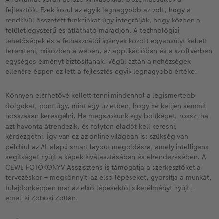
fejlesztők. Ezek közül az egyik legnagyobb az volt, hogy a
rendkívül összetett funkciókat úgy integrálják, hogy közben a
felület egyszerű és átlátható maradjon. A technológiai
lehetőségek és a felhasználói igények között egyensúlyt kellett
teremteni, miközben a weben, az applikációban és a szoftverben
egységes élményt biztosítanak. Végül aztán a nehézségek
ellenére éppen ez lett a fejlesztés egyik legnagyobb értéke.
Könnyen elérhetővé kellett tenni mindenhol a legismertebb
dolgokat, pont úgy, mint egy üzletben, hogy ne kelljen semmit
hosszasan keresgélni. Ha megszokunk egy boltképet, rossz, ha
azt havonta átrendezik, és folyton eladót kell keresni,
kérdezgetni. Így van ez az online világban is: szükség van
például az AI-alapú smart layout megoldásra, amely intelligens
segítséget nyújt a képek kiválasztásában és elrendezésében. A
CEWE FOTÓKÖNYV Asszisztens is támogatja a szerkesztőket a
tervezéskor – megkönnyíti az első lépéseket, gyorsítja a munkát,
tulajdonképpen már az első lépésektől sikerélményt nyújt –
emeli ki Zoboki Zoltán.