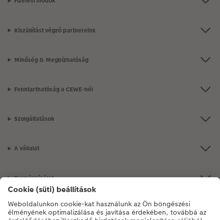
Fizetési módok
Kiszállítást végző partnereink
Minőség & Megbízhatóság
Fenntarthatóság a CEWE-nél
Szolgáltatások
A vállalat
Termékkínálat
CEWE Fotóvilág