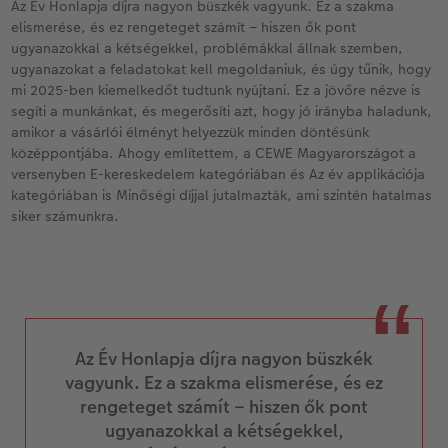
Az Év Honlapja díjra nagyon büszkék vagyunk. Ez a szakma
elismerése, és ez rengeteget számít – hiszen ők pont
ugyanazokkal a kétségekkel, problémákkal állnak szemben,
ugyanazokat a feladatokat kell megoldaniuk, és úgy tűnik, hogy
mi 2025-ben kiemelkedőt tudtunk nyújtani. Ez a jövőre nézve is
segíti a munkánkat, és megerősíti azt, hogy jó irányba haladunk,
amikor a vásárlói élményt helyezzük minden döntésünk
középpontjába. Ahogy említettem, a CEWE Magyarországot a
versenyben E-kereskedelem kategóriában és Az év applikációja
kategóriában is Minőségi díjjal jutalmazták, ami szintén hatalmas
siker számunkra.
Az Év Honlapja díjra nagyon büszkék
vagyunk. Ez a szakma elismerése, és ez
rengeteget számít – hiszen ők pont
ugyanazokkal a kétségekkel,