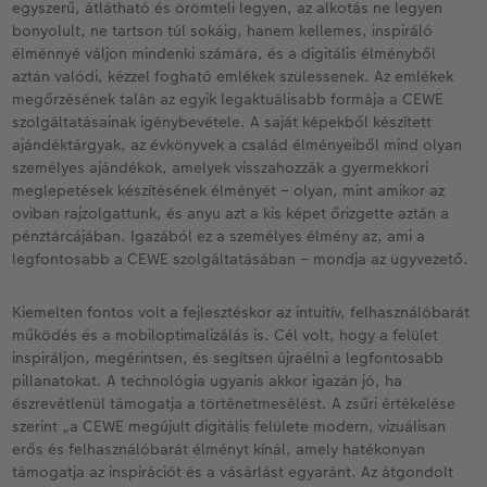
egyszerű, átlátható és örömteli legyen, az alkotás ne legyen
bonyolult, ne tartson túl sokáig, hanem kellemes, inspiráló
élménnyé váljon mindenki számára, és a digitális élményből
aztán valódi, kézzel fogható emlékek szülessenek. Az emlékek
megőrzésének talán az egyik legaktuálisabb formája a CEWE
szolgáltatásainak igénybevétele. A saját képekből készített
ajándéktárgyak, az évkönyvek a család élményeiből mind olyan
személyes ajándékok, amelyek visszahozzák a gyermekkori
meglepetések készítésének élményét – olyan, mint amikor az
oviban rajzolgattunk, és anyu azt a kis képet őrizgette aztán a
pénztárcájában. Igazából ez a személyes élmény az, ami a
legfontosabb a CEWE szolgáltatásában – mondja az ügyvezető.
Kiemelten fontos volt a fejlesztéskor az intuitív, felhasználóbarát
működés és a mobiloptimalizálás is. Cél volt, hogy a felület
inspiráljon, megérintsen, és segítsen újraélni a legfontosabb
pillanatokat. A technológia ugyanis akkor igazán jó, ha
észrevétlenül támogatja a történetmesélést. A zsűri értékelése
szerint „a CEWE megújult digitális felülete modern, vizuálisan
erős és felhasználóbarát élményt kínál, amely hatékonyan
támogatja az inspirációt és a vásárlást egyaránt. Az átgondolt