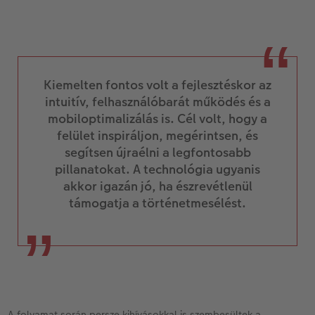
Kiemelten fontos volt a fejlesztéskor az
intuitív, felhasználóbarát működés és a
mobiloptimalizálás is. Cél volt, hogy a
felület inspiráljon, megérintsen, és
segítsen újraélni a legfontosabb
pillanatokat. A technológia ugyanis
akkor igazán jó, ha észrevétlenül
támogatja a történetmesélést.
A folyamat során persze kihívásokkal is szembesültek a