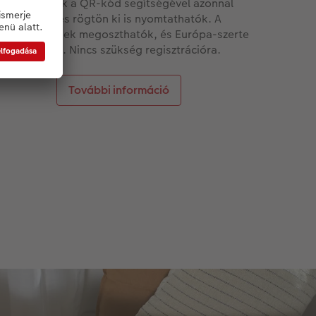
otók, amelyek a QR-kód segítségével azonnal
ábbíthatók és rögtön ki is nyomtathatók. A
álasztott képek megoszthatók, és Európa-szerte
yomtathatók. Nincs szükség regisztrációra.
További információ