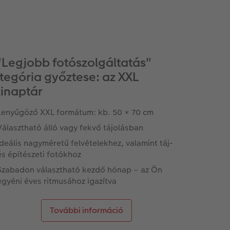
"Legjobb fotószolgáltatás"
tegória győztese: az XXL
linaptár
Lenyűgöző XXL formátum: kb. 50 × 70 cm
Választható álló vagy fekvő tájolásban
Ideális nagyméretű felvételekhez, valamint táj-
és építészeti fotókhoz
Szabadon választható kezdő hónap – az Ön
egyéni éves ritmusához igazítva
További információ