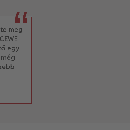
pte meg
 CEWE
tő egy
y még
szebb