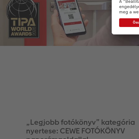
„Legjobb fotókönyv” kategória
nyertese: CEWE FOTÓKÖNYV