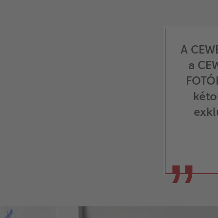
A CEWE
a CE
FOTÓK
kéto
exkl