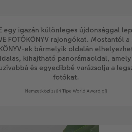
 egy igazán különleges újdonsággal le
WE FOTÓKÖNYV rajongókat. Mostantól a
ÖNYV-ek bármelyik oldalán elhelyezhe
ldalas, kihajtható panorámaoldal, amel
uzívabbá és egyedibbé varázsolja a leg
fotókat.
Nemzetközi zsűri Tipa World Award díj