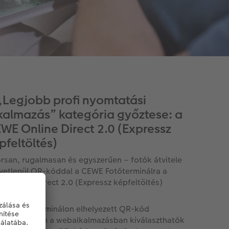
„Legjobb profi nyomtatási
kalmazás” kategória győztese: a
WE Online Direct 2.0 (Expressz
pfeltöltés)
rsan, rugalmasan és egyszerűen – fotók átvitele
vetlenül QR-kóddal a CEWE Fotóterminálra a
E Online Direct 2.0 (Expressz képfeltöltés)
ítségével.
EWE Fotóterminálon elhelyezett QR-kód
lvasása után a webalkalmazásban kiválaszthatók