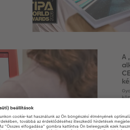
A 
al
CE
ké
Gyo
köz
CEW
seg
A C
beo