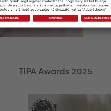
a f
tov
kiv
kin
TIPA Awards 2025