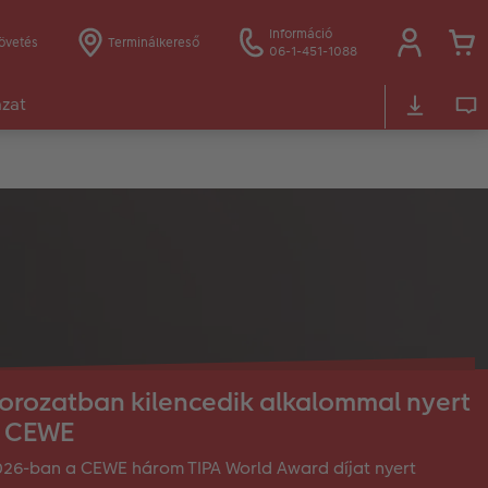
Információ
övetés
Terminálkereső
06-1-451-1088
ázat
orozatban kilencedik alkalommal nyert
 CEWE
26-ban a CEWE három TIPA World Award díjat nyert