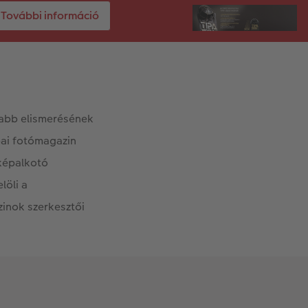
További információ
sabb elismerésének
ópai fotómagazin
 képalkotó
löli a
inok szerkesztői