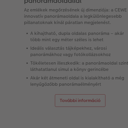
panorámaoldallal
Az emlékek megőrzésének új dimenziója: a CEWE
innovatív panorámaoldala a legkülönlegesebb
pillanatoknak kínál páratlan megjelenést.
A kihajtható, dupla oldalas panoráma – akár
több mint egy méter széles is lehet
Ideális választás tájképekhez, városi
panorámákhoz vagy fotókollázsokhoz
Tökéletesen illeszkedik: a panorámaoldal szin
láthatatlanul simul a könyv gerincébe
Akár két átmeneti oldal is kialakítható a még
lenyűgözőbb panorámaélményért
További információ