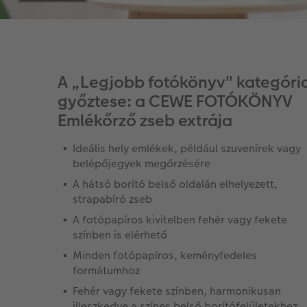
A „Legjobb fotókönyv" kategóri
győztese: a CEWE FOTÓKÖNYV
Emlékőrző zseb extrája
Ideális hely emlékek, például szuvenírek vagy
belépőjegyek megőrzésére
A hátsó borító belső oldalán elhelyezett,
strapabíró zseb
A fotópapíros kivitelben fehér vagy fekete
színben is elérhető
Minden fotópapíros, keményfedeles
formátumhoz
Fehér vagy fekete színben, harmonikusan
illeszkedve a színes belső borítófelületekhez