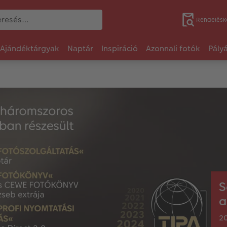
Rendelésk
Ajándéktárgyak
Naptár
Inspiráció
Azonnali fotók
Pály
S
a
20