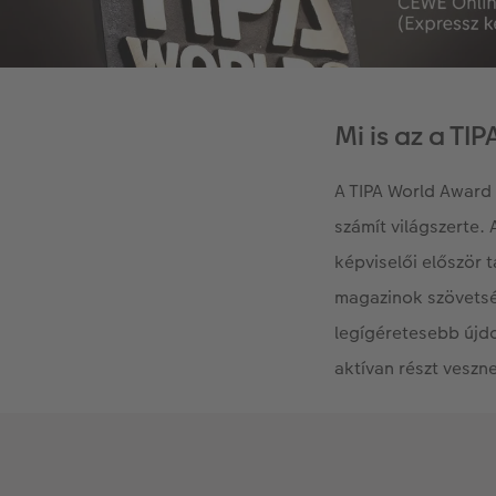
Mi is az a TI
A TIPA World Award
számít világszerte.
képviselői először 
magazinok szövetség
legígéretesebb újd
aktívan részt veszn