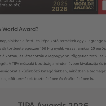
PA World Award?
 napjainkban a fotó- és képalkotó termékek egyik legrango
 A díj története egészen 1991-ig nyúlik vissza, amikor 25 eur
találkoztak, és létrehozták a legnagyobb, független fotó- és
ét. A TIPA műszaki bizottsága minden évben kiválasztja és je
onságokat a különböző kategóriákban, miközben a tagmagaz
ek a jelölt termékek tesztelésében és értékelésében is.
TIPA Awards 2026