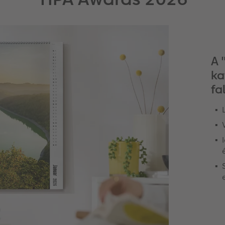
A 
ka
fa